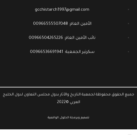
gcchistarch1997@gmail.com
الأمين العام: 00966555507048
نائب الأمين العام: 00966504265226
سكرتير الجمعية: 00966536691941
جميع الحقوق محفوظة لجمعية التاريخ والآثار بدول مجلس التعاون لدول الخليج
العربي ©2022
تصميم وبرمجة
الحلول الواقعية
وقت البيانات لتقنية المعلومات شركة برمجة في الرياض
www.datattime4it.com